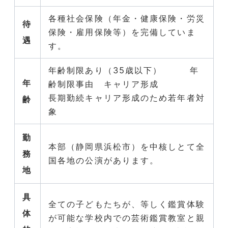
各種社会保険（年金・健康保険・労災
待
保険・雇用保険等）を完備していま
遇
す。
年齢制限あり（35歳以下） 年
年
齢制限事由 キャリア形成
長期勤続キャリア形成のため若年者対
齢
象
勤
本部（静岡県浜松市）を中核しとて全
務
国各地の公演があります。
地
具
全ての子どもたちが、等しく鑑賞体験
体
が可能な学校内での芸術鑑賞教室と親