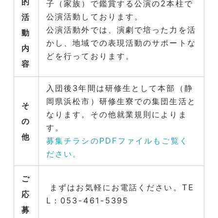
的
子（家族）で鑑賞する公演の2本柱で
公演活動しております。
活
公演活動外では、演劇で培った力を活
動
かし、地域での表現活動のサポートな
内
どを行っております。
容
入団後3年間は研修生として本部（静
岡県浜松市）研修生寮での集団生活と
そ
なります。その他就業規則によりま
の
す。
他
募集チラシのPDFファイルもご覧く
ださい。
ご
まずはお気軽にお電話ください。TE
応
L：053-461-5395
募