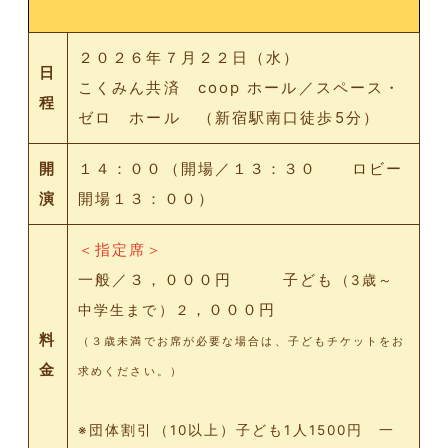
２０２６年７月２２日（水）
日
こくみん共済 coop ホール／スペース・
程
ゼロ ホール （新宿駅南口徒歩5分）
開
１４：００（開場／１３：３０ ロビー
演
開場１３：００）
＜指定席＞
一般／３，０００円 子ども
（3歳～
，０００円
中学生まで）２
料
（３歳未満でお席が必要な場合は、子どもチケットをお
金
求めください。）
※団体割引（10以上）子ども1人1500円 一